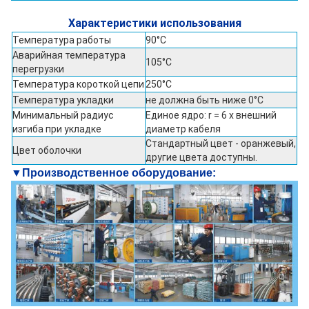
Характеристики использования
Температура работы
90°C
Аварийная температура
105°C
перегрузки
Температура короткой цепи
250°С
Температура укладки
не должна быть ниже 0°C
Минимальный радиус
Единое ядро: r = 6 x внешний
изгиба при укладке
диаметр кабеля
Стандартный цвет - оранжевый,
Цвет оболочки
другие цвета доступны.
▼
Производственное оборудование: