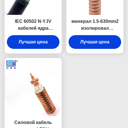
IEC 60502 N-YJV
минерал 1.5-630mm2
кабелей ядра
изолировал
изоляции 2-5 XLPE
огнезащитные кабели
огнезащитный
Лучшая цена
Лучшая цена
сел медного
проводника на мель
Силовой кабель