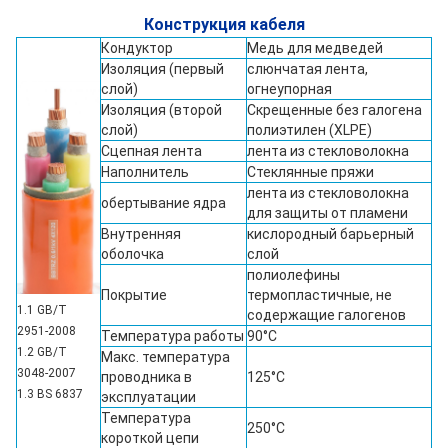
Конструкция кабеля
Кондуктор
Медь для медведей
Изоляция (первый
слюнчатая лента,
слой)
огнеупорная
Изоляция (второй
Скрещенные без галогена
слой)
полиэтилен (XLPE)
Сцепная лента
лента из стекловолокна
Наполнитель
Стеклянные пряжи
лента из стекловолокна
обертывание ядра
для защиты от пламени
Внутренняя
кислородный барьерный
оболочка
слой
полиолефины
Покрытие
термопластичные, не
1.1 GB/T
содержащие галогенов
2951-2008
Температура работы
90°C
1.2 GB/T
Макс. температура
3048-2007
проводника в
125°С
1.3 BS 6837
эксплуатации
Температура
250°С
короткой цепи