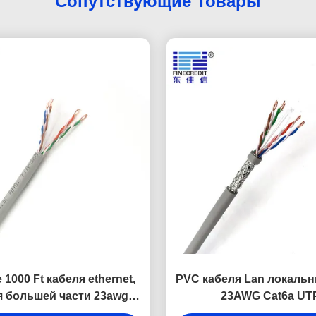
Сопутствующие Товары
1000 Ft кабеля ethernet,
PVC кабеля Lan локальн
я большей части 23awg
23AWG Cat6a UT
Cat6 UTP
переплетенный 4 пар