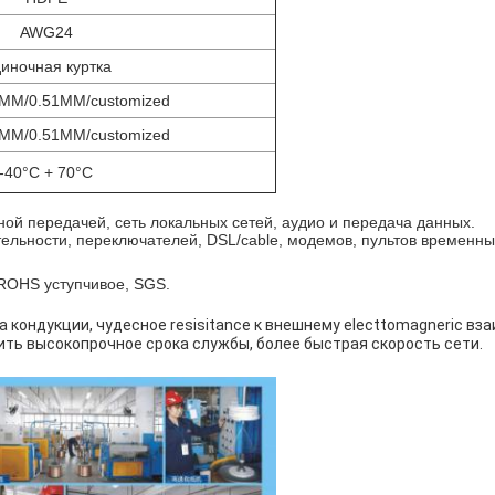
AWG24
иночная куртка
MM/0.51MM/customized
MM/0.51MM/customized
-40°C + 70°C
ной передачей, сеть локальных сетей, аудио и передача данных.
ельности, переключателей, DSL/cable, модемов, пультов временн
, ROHS уступчивое, SGS.
кондукции, чудесное resisitance к внешнему electtomagneric вз
чить высокопрочное срока службы, более быстрая скорость сети.