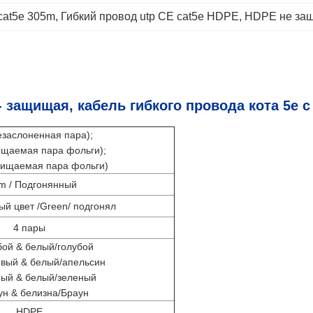
cat5e 305m
, 
Гибкий провод utp CE cat5e HDPE
, 
HDPE не защи
 защищая, кабель гибкого провода кота 5e с
езаслоненная пара);
щаемая пара фольги);
ищаемая пара фольги)
m / Подгонянный
ый цвет /Green/ подгонял
4 пары
бой & белый/голубой
евый & белый/апельсин
ный & белый/зеленый
ун & белизна/Браун
HDPE