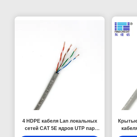
4 HDPE кабеля Lan локальных
Крытые 
сетей CAT 5E ядров UTP пар
кабел
8/CAT 5E FTP изолировал кабель