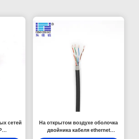
ых сетей
На открытом воздухе оболочка
P
двойника кабеля ethernet
ы обшил
захоронения 23AWG 0.56mm