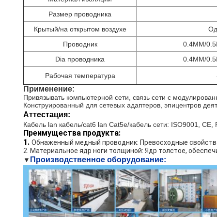
Размер проводника
Крытый/на открытом воздухе
Од
Проводник
0.4MM/0.5
Dia проводника
0.4MM/0.5
Рабочая температура
Применение:
Привязывать компьютерной сети, связь сети с модулирован
Конструированный для сетевых адаптеров, эпицентров деят
Аттестация:
Кабель lan кабель/cat6 lan Cat5e/кабель сети: ISO9001, CE
Преимущества продукта:
1.
Обнаженный медный проводник: Превосходные свойства 
2. Материальное ядр ноги толщиной: Ядр толстое, обеспе
Производственное оборудование:
▼