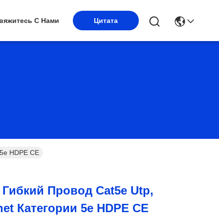
вяжитесь С Нами
Цитата
и 5e HDPE CE
Гибкий Провод Cat5e Utp,
net Категории 5e HDPE CE