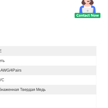
E
еть
4AWG/4Pairs
VC
бнаженная Твердая Медь