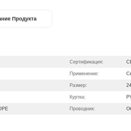
ние Продукта
Сертификация:
C
Применение:
С
Размер:
2
Куртка:
P
HDPE
Проводник:
О