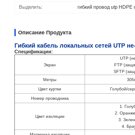
Выделить:
гибкий провод utp HDPE 
Описание Продукта
Гибкий кабель локальных сетей UTP не-
Спецификации:
UTP (н
Экран
FTP (защи
SFTP (защ
Метры
305
Цвет куртки
Голубой/сер
Номер проводника
1. Голу
2. Оранж
Цвет изоляции
3. Зеле
4. Бра
Материал изоляции