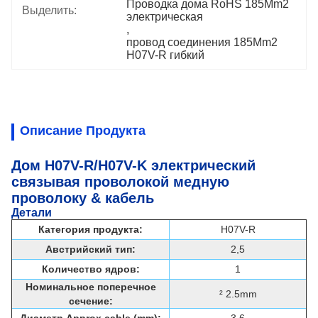
Проводка дома RoHS 185Mm2 
Выделить:
электрическая
, 
провод соединения 185Mm2 
H07V-R гибкий
Описание Продукта
Дом H07V-R/H07V-K электрический
связывая проволокой медную
проволоку & кабель
Детали
Категория продукта:
H07V-R
Австрийский тип:
2,5
Количество ядров:
1
Номинальное поперечное
² 2.5mm
сечение: