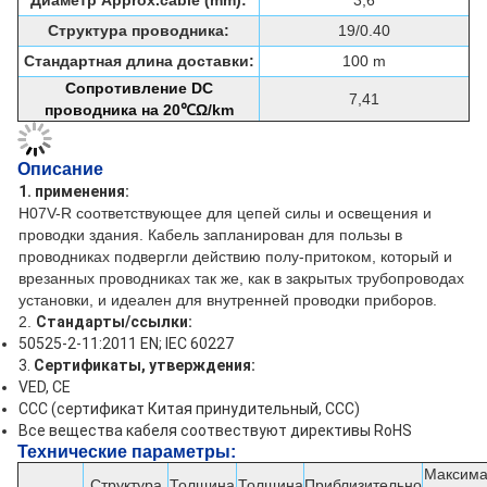
Диаметр Approx.cable (mm):
3,6
Структура проводника:
19/0.40
Стандартная длина доставки:
100 m
Сопротивление DC
7,41
проводника на 20℃Ω/km
Описание
1. применения:
H07V-R соответствующее для цепей силы и освещения и
проводки здания. Кабель запланирован для пользы в
проводниках подвергли действию полу-притоком, который и
врезанных проводниках так же, как в закрытых трубопроводах
установки, и идеален для внутренней проводки приборов.
2.
Стандарты/ссылки:
50525-2-11:2011 EN; IEC 60227
3.
Сертификаты, утверждения:
VED, CE
CCC (сертификат Китая принудительный, CCC)
Все вещества кабеля соотвествуют директивы RoHS
Технические
параметры:
Максима
Структура
Толщина
Толщина
Приблизительно
Тип
сопроти
проводника
изоляции
оболочки
диаметр кабеля
продукта
проводн