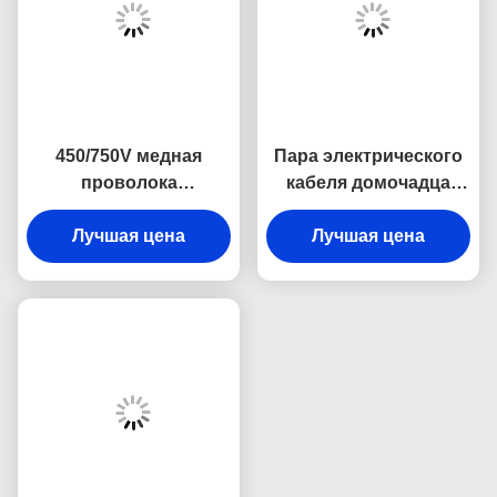
450/750V медная
Пара электрического
проволока
кабеля домочадца
изолированная
ядра 0.6/1KV Rvs 2
одиночной нитью
Лучшая цена
Лучшая цена
H07V k CCC
перечислила
Кабель оборудования
Ul1007 24awg, провод
соединения дома 300V