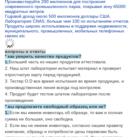
Продукты широко использованы в поддержке недвижимости,
муниципального, промышленных, мобильных телефонных
связях etc
вопросы и ответы
*
как уверить качество продуктов?
Больший часть из наших продуктов аттестовала.
1.
2. Наш штат лаборатории испытает материал и проверит
отростчатую карту перед продукцией.
3. Тестер O.D все время испытания во время продукции, и
производственная линия всегда под контролем.
4. Продукт будет тестом штатом лаборатории после
произведения.
* вы предлагаете свободный образец или не?
1.
Если мы имеем инвентарь об образце, то вам и полная
сумма не большая, оно свободна.
2.
Если мы не имеем инвентарь, согласно нашим правилу
компании, образцу и потребности цены перевозки быть
оплаченным вашей esteemed компанией. И мы возвратим
образец для того чтобы стоить в вас когда вы сделаете заказ
первый заказ с нами. Большое спасибо для вашей поддержки.
* когда я хочу подгонянные продукты, как сделать?
Мы имеем профессиональные оборудования, техников &
умелые empolyees, OEM & подгонянное обслуживание