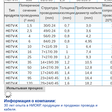
Тип
сечение
сопро
проводника
изоляции
диаметр кабеля
продукта
проводника
прово
(mm)
(mm)
(mm)
(² mm)
20℃
H07V-K
1,5
30/0.24
0,7
3,0
H07V-K
2,5
49/0.24
0,8
3,6
H07V-K
4
56/0.29
0,8
4,2
H07V-K
6
84/0.29
0,8
4,95
H07V-K
10
7×11/0.39
1
6,4
H07V-K
16
7×17/0.39
1
7,4
H07V-K
25
7×27/0.39
1,2
9,3
H07V-K
35
14×19/0.39
1,2
10,5
H07V-K
50
14×27/0.39
1,4
12,8
H07V-K
70
17×24/0.45
1,4
14,4
H07V-K
95
23×24/0.45
1,6
16,4
H07V-K
120
29×24/0.45
1,6
18,2
Испытывая процесс
Информация о компании:
30 лет опыта в НИОКР, продукции и продажах провода и
кабеля.
Проинвестируйте 200 миллионов для построения
современного промышленного парка, покрывая зону 65000
квадратных метров.
Годовой доход около 500 миллионов доллары США.
Лаборатория CNAS, больше чем 100 по испытаниям отчетов.