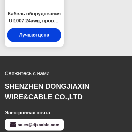
электрический
Лучшая цена
Свяжитесь с нами
SHENZHEN DONGJIAXIN
WIRE&CABLE CO.,LTD
Электронная почта
sales@djxcable.com
Наш адрес
Адрес