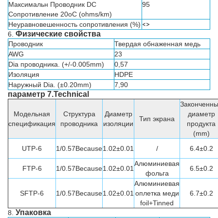
Максимальн Проводник DC
95
Сопротивление 20oC (ohms/km)
Неуравновешенность сопротивления (%)
<>
Физические свойства
6.
Проводник
Твердая обнаженная медь
AWG
23
Dia проводника. (+/-0.005mm)
0,57
Изоляция
HDPE
Наружный Dia. (±0.20mm)
7,90
параметр 7.Technical
Законченн
Модельная
Структура
Диаметр
диаметр
Тип экрана
спецификация
проводника
изоляции
продукта
(mm)
UTP-6
1/0.57Because
1.02±0.01
/
6.4±0.2
Алюминиевая
FTP-6
1/0.57Because
1.02±0.01
6.5±0.2
фольга
Алюминиевая
SFTP-6
1/0.57Because
1.02±0.01
оплетка меди
6.7±0.2
foil+Tinned
Упаковка
8.