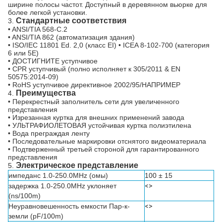
ширине полосы частот. Доступный в деревянном вьюрке для
более легкой установки.
Стандартные соответствия
3.
• ANSI/TIA 568-C.2
• ANSI/TIA 862 (автоматизация здания)
• ISO/IEC 11801 Ed. 2,0 (класс EI) • ICEA 8-102-700 (категория
6 или 5E)
• ДОСТИГНИТЕ уступчивое
• CPR уступчивый (полно исполняет к 305/2011 & EN
50575:2014-09)
• RoHS уступчивое директивное 2002/95/НАПРИМЕР
Преимущества
4.
• Перекрестный заполнитель сети для увеличенного
представления
• Изрезанная куртка для внешних применений завода
• УЛЬТРАФИОЛЕТОВАЯ устойчивая куртка полиэтилена
• Вода преграждая ленту
• Последовательные маркировки отснятого видеоматериала
• Подтверженный третьей стороной для гарантированного
представления
Электрическое представление
5.
импеданс 1.0-250.0MHz (омы)
100 ± 15
задержка 1.0-250.0MHz уклоняет
<>
(ns/100m)
Неуравновешенность емкости Пар-к-
<>
земли (pF/100m)