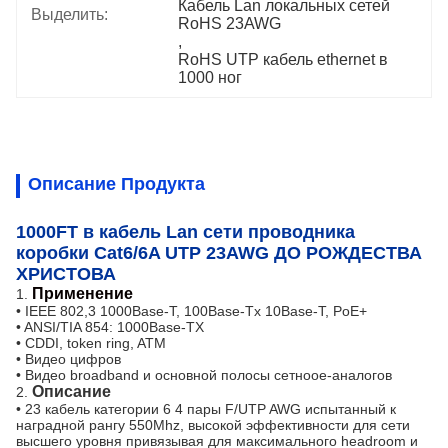
Кабель Lan локальных сетей 
Выделить:
RoHS 23AWG
, 
RoHS UTP кабель ethernet в 
1000 ног
Описание Продукта
1000FT в кабель Lan сети проводника
коробки Cat6/6A UTP 23AWG ДО РОЖДЕСТВА
ХРИСТОВА
Применение
1.
• IEEE 802,3 1000Base-T, 100Base-Tx 10Base-T, PoE+
• ANSI/TIA 854: 1000Base-TX
• CDDI, token ring, ATM
• Видео цифров
• Видео broadband и основной полосы сетноое-аналогов
Описание
2.
• 23 кабель категории 6 4 пары F/UTP AWG испытанный к
наградной рангу 550Mhz, высокой эффективности для сети
высшего уровня привязывая для максимального headroom и