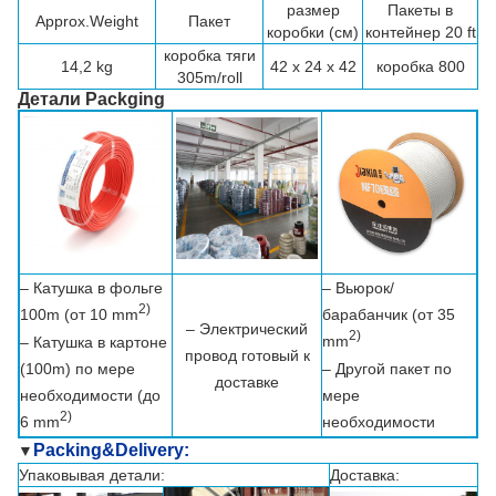
размер
Пакеты в
Approx.Weight
Пакет
коробки (см)
контейнер 20 ft
коробка тяги
14,2 kg
42 x 24 x 42
коробка 800
305m/roll
Детали Packging
– Катушка в фольге
– Вьюрок/
2)
100m (от 10 mm
барабанчик (от 35
– Электрический
2)
mm
– Катушка в картоне
провод готовый к
(100m) по мере
– Другой пакет по
доставке
необходимости (до
мере
2)
6 mm
необходимости
Packing&Delivery:
▼
Упаковывая детали:
Доставка: