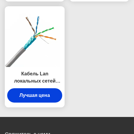
Кабель Lan
локальных сетей
HDPE медный
защищая, 4 пары
Лучшая цена
кабеля Cat5e Utp
26awg данным по DJX