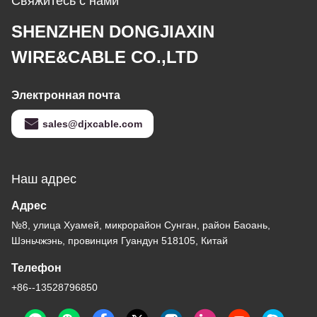
Свяжитесь с нами
SHENZHEN DONGJIAXIN
WIRE&CABLE CO.,LTD
Электронная почта
sales@djxcable.com
Наш адрес
Адрес
№8, улица Хуамей, микрорайон Сунган, район Баоань,
Шэньчжэнь, провинция Гуандун 518105, Китай
Телефон
+86--13528796850