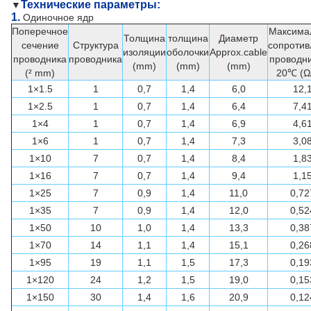
Технические параметры:
▼
1.
Одиночное ядр
Поперечное
Максима
Толщина
толщина
Диаметр
сечение
Структура
сопротив
изоляции
оболочки
Approx.cable
проводника
проводника
проводни
(mm)
(mm)
(mm)
(² mm)
20℃ (Ω
1×1.5
1
0,7
1,4
6,0
12,
1×2.5
1
0,7
1,4
6,4
7,4
1×4
1
0,7
1,4
6,9
4,6
1×6
1
0,7
1,4
7,3
3,0
1×10
7
0,7
1,4
8,4
1,8
1×16
7
0,7
1,4
9,4
1,1
1×25
7
0,9
1,4
11,0
0,72
1×35
7
0,9
1,4
12,0
0,52
1×50
10
1,0
1,4
13,3
0,38
1×70
14
1,1
1,4
15,1
0,26
1×95
19
1,1
1,5
17,3
0,19
1×120
24
1,2
1,5
19,0
0,15
1×150
30
1,4
1,6
20,9
0,12