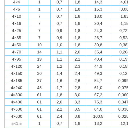
4×4
1
0,7
1,8
14,3
4,6
4×6
1
0,7
1,8
15,3
3,0
4×10
7
0,7
1,8
18,0
1,8
4×16
7
0,7
1,8
20,4
1,1
4×25
7
0,9
1,8
24,3
0,72
4×35
7
0,9
1,8
26,7
0,52
4×50
10
1,0
1,8
30,8
0,38
4×70
14
1,1
2,0
35,4
0,26
4×95
19
1,1
2,1
40,4
0,19
4×120
24
1,2
2,3
44,9
0,15
4×150
30
1,4
2,4
49,3
0,12
4×185
37
1,6
2,6
54,7
0,09
4×240
48
1,7
2,8
61,0
0,07
4×300
61
1,8
3,0
67,2
0,06
4×400
61
2,0
3,3
75,3
0,04
4×500
61
2,2
3,5
84,0
0,03
4×630
61
2,4
3,8
100,5
0,02
5×1.5
1
0,7
1,8
13,2
12,