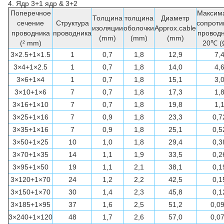
4.
Ядр
3+1
ядр & 3+2
Поперечное
Максим
Толщина
толщина
Диаметр
сечение
Структура
сопроти
изоляции
оболочки
Approx.cable
проводника
проводника
проводн
(mm)
(mm)
(mm)
(² mm)
20℃ (
3×2.5+1×1.5
1
0,7
1,8
12,9
7,
3×4+1×2.5
1
0,7
1,8
14,0
4,
3×6+1×4
1
0,7
1,8
15,1
3,
3×10+1×6
7
0,7
1,8
17,3
1,
3×16+1×10
7
0,7
1,8
19,8
1,
3×25+1×16
7
0,9
1,8
23,3
0,7
3×35+1×16
7
0,9
1,8
25,1
0,5
3×50+1×25
10
1,0
1,8
29,4
0,3
3×70+1×35
14
1,1
1,9
33,5
0,2
3×95+1×50
19
1,1
2,1
38,1
0,1
3×120+1×70
24
1,2
2,2
42,5
0,1
3×150+1×70
30
1,4
2,3
45,8
0,1
3×185+1×95
37
1,6
2,5
51,2
0,0
3×240+1×120
48
1,7
2,6
57,0
0,0