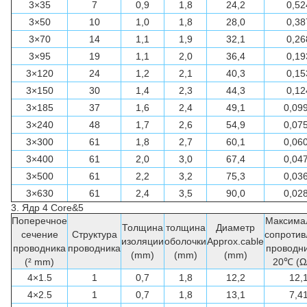
3×35
7
0,9
1,8
24,2
0,52
3×50
10
1,0
1,8
28,0
0,38
3×70
14
1,1
1,9
32,1
0,26
3×95
19
1,1
2,0
36,4
0,19
3×120
24
1,2
2,1
40,3
0,15
3×150
30
1,4
2,3
44,3
0,12
3×185
37
1,6
2,4
49,1
0,09
3×240
48
1,7
2,6
54,9
0,07
3×300
61
1,8
2,7
60,1
0,06
3×400
61
2,0
3,0
67,4
0,04
3×500
61
2,2
3,2
75,3
0,03
3×630
61
2,4
3,5
90,0
0,02
3.
Ядр 4 Core&5
Поперечное
Максима
Толщина
толщина
Диаметр
сечение
Структура
сопротив
изоляции
оболочки
Approx.cable
проводника
проводника
проводни
(mm)
(mm)
(mm)
(² mm)
20℃ (Ω
4×1.5
1
0,7
1,8
12,2
12,
4×2.5
1
0,7
1,8
13,1
7,4