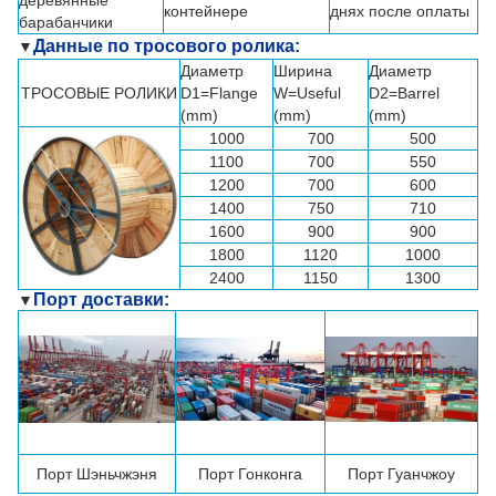
контейнере
днях после оплаты
барабанчики
Данные по тросового ролика:
▼
Диаметр
Ширина
Диаметр
ТРОСОВЫЕ РОЛИКИ
D1=Flange
W=Useful
D2=Barrel
(mm)
(mm)
(mm)
1000
700
500
1100
700
550
1200
700
600
1400
750
710
1600
900
900
1800
1120
1000
2400
1150
1300
Порт доставки:
▼
Порт
Шэньчжэня
Порт Гонконга
Порт Гуанчжоу