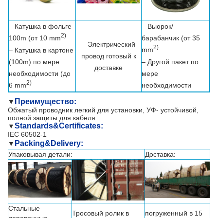
– Катушка в фольге
– Вьюрок/
2)
100m (от 10 mm
барабанчик (от 35
– Электрический
2)
mm
– Катушка в картоне
провод готовый к
(100m) по мере
– Другой пакет по
доставке
необходимости (до
мере
2)
6 mm
необходимости
Преимущество:
▼
Обжатый проводник легкий для установки, УФ- устойчивой,
полной защиты для кабеля
Standards&Certificates:
▼
IEC 60502-1
Packing&Delivery:
▼
Упаковывая детали:
Доставка:
Стальные
Тросовый ролик в
погруженный в 15
деревянные