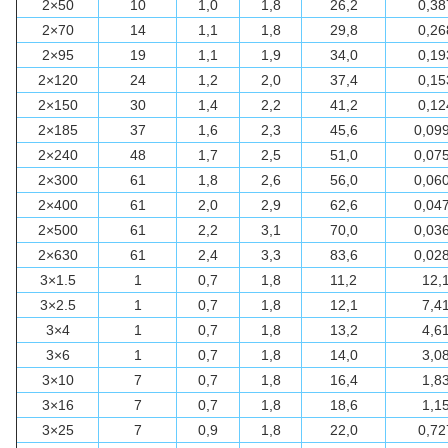
2×50
10
1,0
1,8
26,2
0,38
2×70
14
1,1
1,8
29,8
0,26
2×95
19
1,1
1,9
34,0
0,19
2×120
24
1,2
2,0
37,4
0,15
2×150
30
1,4
2,2
41,2
0,12
2×185
37
1,6
2,3
45,6
0,09
2×240
48
1,7
2,5
51,0
0,07
2×300
61
1,8
2,6
56,0
0,06
2×400
61
2,0
2,9
62,6
0,04
2×500
61
2,2
3,1
70,0
0,03
2×630
61
2,4
3,3
83,6
0,02
3×1.5
1
0,7
1,8
11,2
12,
3×2.5
1
0,7
1,8
12,1
7,4
3×4
1
0,7
1,8
13,2
4,6
3×6
1
0,7
1,8
14,0
3,0
3×10
7
0,7
1,8
16,4
1,8
3×16
7
0,7
1,8
18,6
1,1
3×25
7
0,9
1,8
22,0
0,72