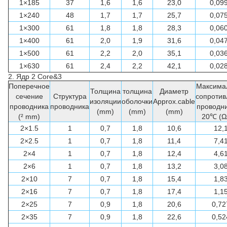
1×185
37
1,6
1,6
23,0
0,09
1×240
48
1,7
1,7
25,7
0,07
1×300
61
1,8
1,8
28,3
0,06
1×400
61
2,0
1,9
31,6
0,04
1×500
61
2,2
2,0
35,1
0,03
1×630
61
2,4
2,2
42,1
0,02
2.
Ядр 2 Core&3
Поперечное
Максима
Толщина
толщина
Диаметр
сечение
Структура
сопротив
изоляции
оболочки
Approx.cable
проводника
проводника
проводни
(mm)
(mm)
(mm)
(² mm)
20℃ (Ω
2×1.5
1
0,7
1,8
10,6
12,
2×2.5
1
0,7
1,8
11,4
7,4
2×4
1
0,7
1,8
12,4
4,6
2×6
1
0,7
1,8
13,2
3,0
2×10
7
0,7
1,8
15,4
1,8
2×16
7
0,7
1,8
17,4
1,1
2×25
7
0,9
1,8
20,6
0,72
2×35
7
0,9
1,8
22,6
0,52