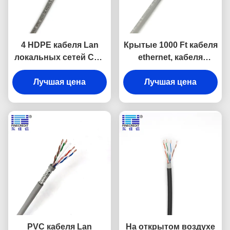
4 HDPE кабеля Lan
Крытые 1000 Ft кабеля
локальных сетей CAT
ethernet, кабеля
5E ядров UTP пар
большей части 23awg
8/CAT 5E FTP
Лучшая цена
Лучшая цена
Cat6 UTP
изолировал кабель
сети
PVC кабеля Lan
На открытом воздухе