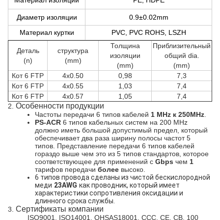
Материал изоляции
PE, HDPE
Диаметр изоляции
0.9±0.02mm
Материал куртки
PVC, PVC ROHS, LSZH
Толщина
Приблизительный
Деталь
структура
изоляции
общий dia.
(n)
(mm)
(mm)
(mm)
Кот 6 FTP
4x0.50
0,98
7,3
Кот 6 FTP
4x0.55
1,03
7,4
Кот 6 FTP
4x0.57
1,05
7,4
Особенности продукции
2.
Частоты передачи 6 типов кабелей
1 MHz к 250MHz
.
PS-ACR
6 типов кабельных систем на 200 MHz
должно иметь большой допустимый предел, который
обеспечивает два раза ширину полосы частот 5
типов. Представление передачи 6 типов кабелей
гораздо выше чем это из 5 типов стандартов, которое
соответствующее для применений с
Gbps
чем
1
тарифов передачи
более
высоко.
6 типов провода сделаны из чистой бескислородной
меди
23AWG
как проводник, который имеет
характеристики сопротивления оксидации и
длинного срока службы.
Сертификаты компании
3.
ISO9001, ISO14001, OHSAS18001, CCC, CE, CB, 100