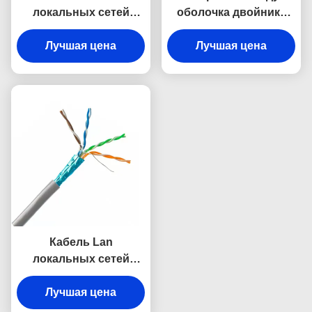
локальных сетей
оболочка двойника
23AWG Cat6a UTP
кабеля ethernet
переплетенный 4
Лучшая цена
захоронения 23AWG
Лучшая цена
пары обшил
0.56mm сразу
Кабель Lan
локальных сетей
HDPE медный
защищая, 4 пары
Лучшая цена
кабеля Cat5e Utp