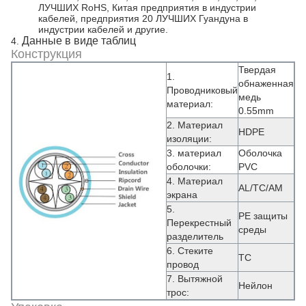
ЛУЧШИХ RoHS, Китая предприятия в индустрии
кабелей, предприятия 20 ЛУЧШИХ Гуандуна в
индустрии кабелей и другие.
Данные в виде таблиц
4.
Конструкция
Твердая
1.
обнаженная
Проводниковый
медь
материал:
0.55mm
2. Материал
HDPE
изоляции:
3. материал
Оболочка
оболочки:
PVC
4.
Материал
AL/TC/AM
экрана
5.
PE защиты
Перекрестный
среды
разделитель
6. Стеките
TC
провод
7.
Вытяжной
Нейлон
трос: