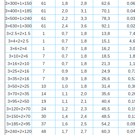
3×300+1×150
61
1,8
2,8
62,6
0,0
3×400+1×185
61
2,0
3,1
70,1
0,0
3×500+1×240
61
2,2
3,3
78,3
0,0
3×630+1×300
61
2,4
3,6
92,1
0,0
3×2.5+2×1.5
1
0,7
1,8
13,8
7,
3×4+2×2.5
1
0,7
1,8
15,1
4,
3×6+2×4
1
0,7
1,8
16,2
3,
3×10+2×6
7
0,7
1,8
18,5
1,
3×16+2×10
7
0,7
1,8
21,3
1,
3×25+2×16
7
0,9
1,8
24,9
0,7
3×35+2×16
7
0,9
1,8
26,6
0,5
3×50+2×25
10
1,0
1,8
31,4
0,3
3×70+2×35
14
1,1
2,0
35,6
0,2
3×95+2×50
19
1,1
2,1
40,4
0,1
3×120+2×70
24
1,2
2,3
45,5
0,1
3×150+2×70
30
1,4
2,4
48,5
0,1
3×185+2×95
37
1,6
2,5
54,2
0,0
3×240+2×120
48
1,7
2,7
60,3
0,0