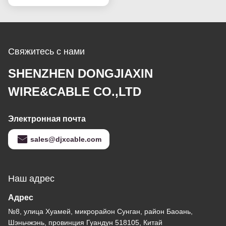
26awg данным по DJX
Свяжитесь с нами
SHENZHEN DONGJIAXIN
WIRE&CABLE CO.,LTD
Электронная почта
sales@djxcable.com
Наш адрес
Адрес
№8, улица Хуамей, микрорайон Сунган, район Баоань,
Шэньчжэнь, провинция Гуандун 518105, Китай