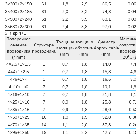
3×300+2×150
61
1,8
2,9
66,5
0,0
3×400+2×185
61
2,0
3,2
74,3
0,0
3×500+2×240
61
2,2
3,5
83,1
0,0
3×630+2×300
61
2,4
3,8
97,0
0,0
5.
Ядр
4+1
Поперечное
Максим
Толщина
толщина
Диаметр
сечение
Структура
сопроти
изоляции
оболочки
Approx.cable
проводника
проводника
проводн
(mm)
(mm)
(mm)
(² mm)
20℃ (
4×2.5+1×1.5
1
0,7
1,8
14,0
7,
4×4+1×2.5
1
0,7
1,8
15,3
4,
4×6+1×4
1
0,7
1,8
16,5
3,
4×10+1×6
7
0,7
1,8
19,1
1,
4×16+1×10
7
0,7
1,8
21,8
1,
4×25+1×16
7
0,9
1,8
25,8
0,7
4×35+1×16
7
0,9
1,8
28,0
0,5
4×50+1×25
10
1,0
1,9
32,8
0,3
4×70+1×35
14
1,1
2,0
37,3
0,2
4×95+1×50
19
1,1
2,2
42,7
0,1