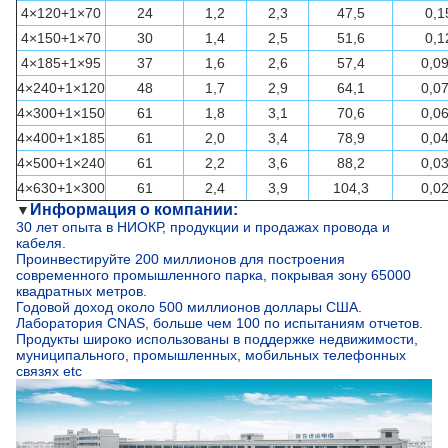
4×120+1×70
24
1,2
2,3
47,5
0,1
4×150+1×70
30
1,4
2,5
51,6
0,1
4×185+1×95
37
1,6
2,6
57,4
0,0
4×240+1×120
48
1,7
2,9
64,1
0,0
4×300+1×150
61
1,8
3,1
70,6
0,0
4×400+1×185
61
2,0
3,4
78,9
0,0
4×500+1×240
61
2,2
3,6
88,2
0,0
4×630+1×300
61
2,4
3,9
104,3
0,0
Информация о компании:
▼
30 лет опыта в НИОКР, продукции и продажах провода и
кабеля.
Проинвестируйте 200 миллионов для построения
современного промышленного парка, покрывая зону 65000
квадратных метров.
Годовой доход около 500 миллионов доллары США.
Лаборатория CNAS, больше чем 100 по испытаниям отчетов.
Продукты широко использованы в поддержке недвижимости,
муниципального, промышленных, мобильных телефонных
связях etc