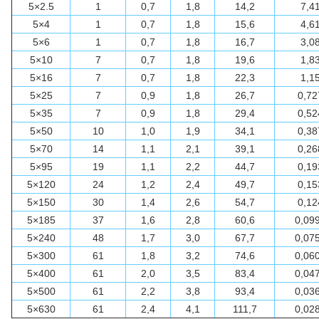
5×2.5
1
0,7
1,8
14,2
7,4
5×4
1
0,7
1,8
15,6
4,6
5×6
1
0,7
1,8
16,7
3,0
5×10
7
0,7
1,8
19,6
1,8
5×16
7
0,7
1,8
22,3
1,1
5×25
7
0,9
1,8
26,7
0,72
5×35
7
0,9
1,8
29,4
0,52
5×50
10
1,0
1,9
34,1
0,38
5×70
14
1,1
2,1
39,1
0,26
5×95
19
1,1
2,2
44,7
0,19
5×120
24
1,2
2,4
49,7
0,15
5×150
30
1,4
2,6
54,7
0,12
5×185
37
1,6
2,8
60,6
0,09
5×240
48
1,7
3,0
67,7
0,07
5×300
61
1,8
3,2
74,6
0,06
5×400
61
2,0
3,5
83,4
0,04
5×500
61
2,2
3,8
93,4
0,03
5×630
61
2,4
4,1
111,7
0,02