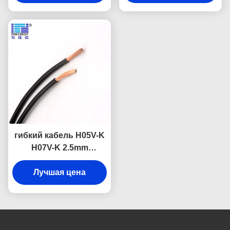
домочадца
400mm обнаженный
медный
гибкий кабель H05V-K
H07V-K 2.5mm
твердый/, который
сел на мель медный
Лучшая цена
промышленный