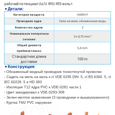
рабочий потенциал Uo/U 495/495 вольт.
Детали
:
▼
Категория продукта:
H03VV-F
Проводник ядра:
Сели на мель обнаженная медь
Количество ядров:
3
Номинальное поперечное
3 x 0,75 mm ²
сечение:
Общий диаметр
5,4 mm
приблизительно:
Стандартная длина
100 m
доставки:
Конструкция:
▼
-
Обнаженный медный проводник тонкотянутой проволки
- Садить на мель на мель к cl VDE 0295 DIN. 5, cl BS 6360. 5, cl
IEC 60228. 5 и HD 383
- Изоляция T12 ядра PVC к VDE-0281 части 1
- Цвет закодировал к VDE-0293-308
- Зелен-желтое зазмеление (3 проводники и вышеуказанного)
- Куртка TM2 PVC наружная