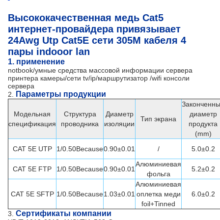
Высококачественная медь Cat5
интернет-провайдера привязывает
24Awg Utp Cat5E сети 305M кабеля 4
пары indooor lan
1.
применение
notbook/умные средства массовой информации сервера
принтера камеры/сети tv/ip/маршрутизатор /wifi консоли
сервера
Параметры продукции
2.
Законченн
Модельная
Структура
Диаметр
диаметр
Тип экрана
спецификация
проводника
изоляции
продукта
(mm)
CAT 5E UTP
1/0.50Because
0.90±0.01
/
5.0±0.2
Алюминиевая
CAT 5E FTP
1/0.50Because
0.90±0.01
5.2±0.2
фольга
Алюминиевая
CAT 5E SFTP
1/0.50Because
1.03±0.01
оплетка меди
6.0±0.2
foil+Tinned
Сертификаты компании
3.