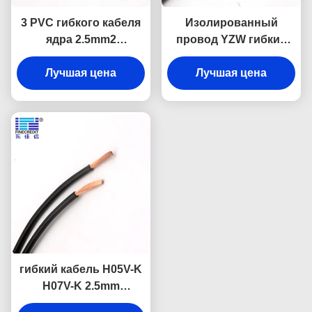
3 PVC гибкого кабеля
Изолированный
ядра 2.5mm2
провод YZW гибкий
промышленный
резиновый, кабель
изолированный для
Лучшая цена
проводника 1.5mm до
Лучшая цена
домочадца
400mm обнаженный
медный
гибкий кабель H05V-K
H07V-K 2.5mm
твердый/, который