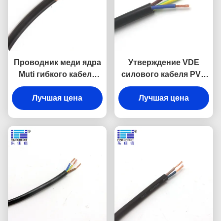
Проводник меди ядра
Утверждение VDE
Muti гибкого кабеля
силового кабеля PVC
H05VVF 0.5-6mm2
H05V2V2-F 2x0.75mm2
промышленный
Лучшая цена
300/500V гибкое
Лучшая цена