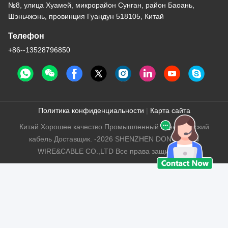
№8, улица Хуамей, микрорайон Сунган, район Баоань,
Шэньчжэнь, провинция Гуандун 518105, Китай
Телефон
+86--13528796850
Политика конфиденциальности
|
Карта сайта
Китай Хорошее качество Промышленный электрический
кабель Доставщик. -2026 SHENZHEN DONGJIAXIN
WIRE&CABLE CO.,LTD Все права защищены.