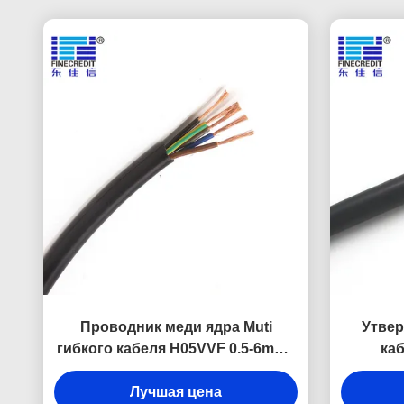
Проводник меди ядра Muti
Утвер
гибкого кабеля H05VVF 0.5-6mm2
ка
промышленный
2x0.7
Лучшая цена