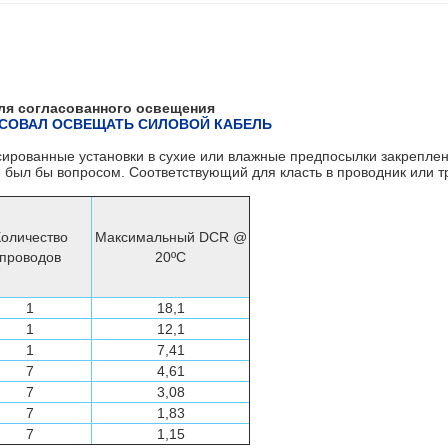
ля согласованного освещения
ЛАСОВАЛ ОСВЕЩАТЬ СИЛОВОЙ КАБЕЛЬ
ированные установки в сухие или влажные предпосылки закрепленн
е был бы вопросом. Соответствующий для класть в проводник или т
оличество
Максимальный DCR @
проводов
20ºC
1
18,1
1
12,1
1
7,41
7
4,61
7
3,08
7
1,83
7
1,15