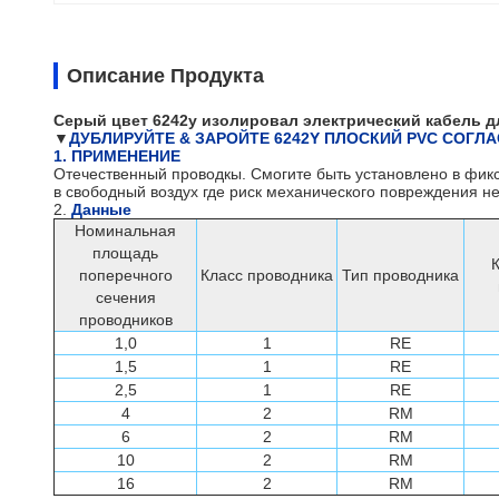
Описание Продукта
Серый цвет 6242y изолировал электрический кабель д
▼
ДУБЛИРУЙТЕ & ЗАРОЙТЕ 6242Y ПЛОСКИЙ PVC СОГ
1.
ПРИМЕНЕНИЕ
Отечественный проводкы. Смогите быть установлено в фикс
в свободный воздух где риск механического повреждения н
2.
Данные
Номинальная
площадь
К
поперечного
Класс проводника
Тип проводника
сечения
проводников
1,0
1
RE
1,5
1
RE
2,5
1
RE
4
2
RM
6
2
RM
10
2
RM
16
2
RM