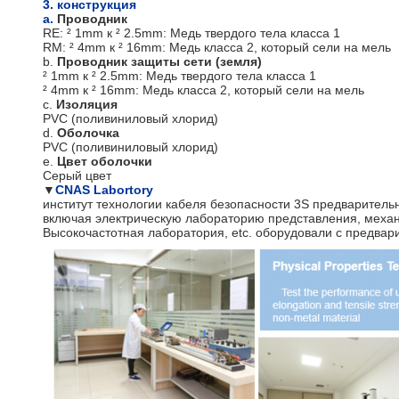
3. конструкция
a.
Проводник
RE: ² 1mm к ² 2.5mm: Медь твердого тела класса 1
RM: ² 4mm к ² 16mm: Медь класса 2, который сели на мель
b.
Проводник защиты сети (земля)
² 1mm к ² 2.5mm: Медь твердого тела класса 1
² 4mm к ² 16mm: Медь класса 2, который сели на мель
c.
Изоляция
PVC (поливиниловый хлорид)
d.
Оболочка
PVC (поливиниловый хлорид)
e.
Цвет оболочки
Серый цвет
▼
CNAS Labortory
институт технологии кабеля безопасности 3S предварительн
включая электрическую лабораторию представления, механ
Высокочастотная лаборатория, etc. оборудовали с предвар