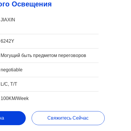
ого Освещения
JIAXIN
6242Y
Могущий быть предметом переговоров
negotiable
L/C, T/T
100KM/Week
на
Свяжитесь Сейчас