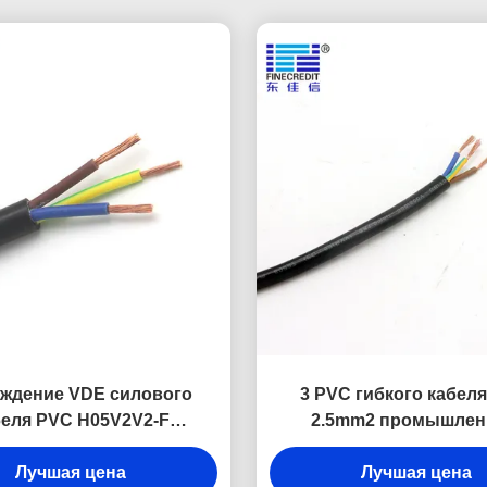
ждение VDE силового
3 PVC гибкого кабеля
беля PVC H05V2V2-F
2.5mm2 промышле
5mm2 300/500V гибкое
изолированный для до
Лучшая цена
Лучшая цена