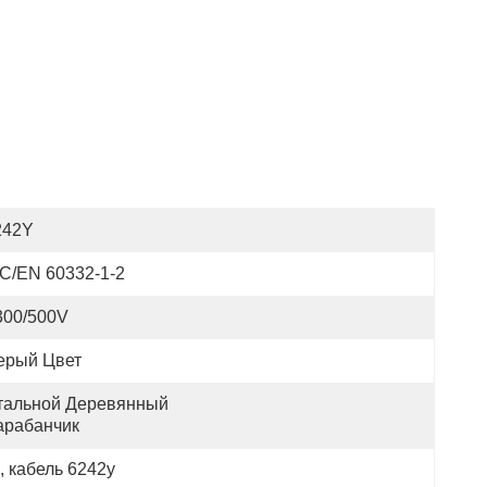
242Y
EC/EN 60332-1-2
300/500V
ерый Цвет
тальной Деревянный 
арабанчик
, 
кабель 6242y