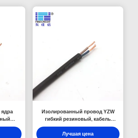
 ядра
Изолированный провод YZW
нный
гибкий резиновый, кабель
мочадца
проводника 1.5mm до 400mm
обнаженный медный
Лучшая цена