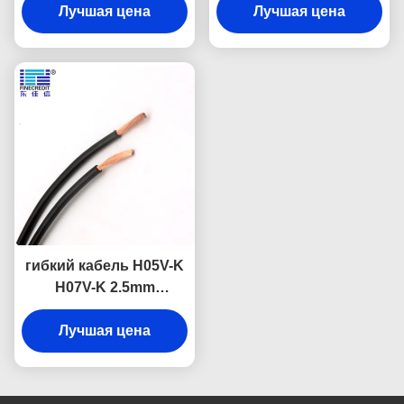
изолированный для
Лучшая цена
проводника 1.5mm до
Лучшая цена
домочадца
400mm обнаженный
медный
гибкий кабель H05V-K
H07V-K 2.5mm
твердый/, который
сел на мель медный
Лучшая цена
промышленный