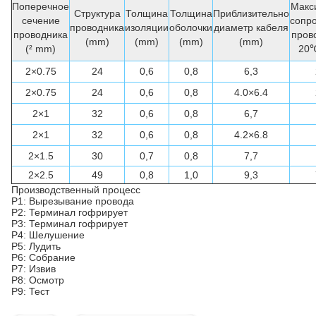
Поперечное
Макс
Структура
Толщина
Толщина
Приблизительно
сечение
сопр
проводника
изоляции
оболочки
диаметр кабеля
проводника
пров
(mm)
(mm)
(mm)
(mm)
(² mm)
20℃
2×0.75
24
0,6
0,8
6,3
2×0.75
24
0,6
0,8
4.0×6.4
2×1
32
0,6
0,8
6,7
2×1
32
0,6
0,8
4.2×6.8
2×1.5
30
0,7
0,8
7,7
2×2.5
49
0,8
1,0
9,3
Производственный процесс
P1: Вырезывание провода
P2: Терминал гофрирует
P3: Терминал гофрирует
P4: Шелушение
P5: Лудить
P6: Собрание
P7: Извив
P8: Осмотр
P9: Тест