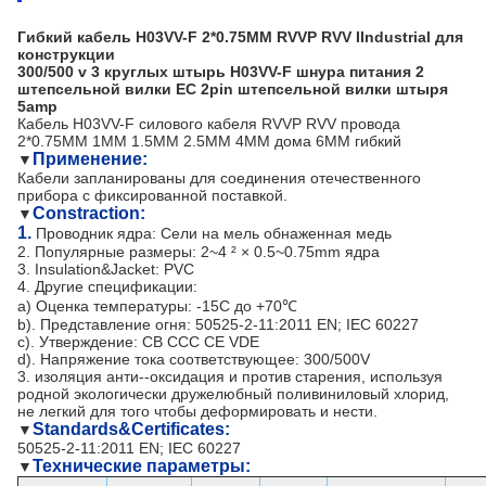
Гибкий кабель H03VV-F 2*0.75MM RVVP RVV IIndustrial для
конструкции
300/500 v 3 круглых штырь H03VV-F шнура питания 2
штепсельной вилки ЕС 2pin штепсельной вилки штыря
5amp
Кабель H03VV-F силового кабеля RVVP RVV провода
2*0.75MM 1MM 1.5MM 2.5MM 4MM дома 6MM гибкий
Применение:
▼
Кабели запланированы для соединения отечественного
прибора с фиксированной поставкой.
Constraction:
▼
1.
Проводник ядра: Сели на мель обнаженная медь
2. Популярные размеры: 2~4 ² × 0.5~0.75mm ядра
3. Insulation&Jacket: PVC
4. Другие спецификации:
a) Оценка температуры: -15C до +70℃
b). Представление огня: 50525-2-11:2011 EN; IEC 60227
c). Утверждение: CB CCC CE VDE
d). Напряжение тока соответствующее: 300/500V
3.
изоляция анти--оксидация и против старения, используя
родной экологически дружелюбный поливиниловый хлорид,
не легкий для
того чтобы
деформировать и нести.
Standards&Certificates:
▼
50525-2-11:2011 EN; IEC 60227
Технические параметры:
▼