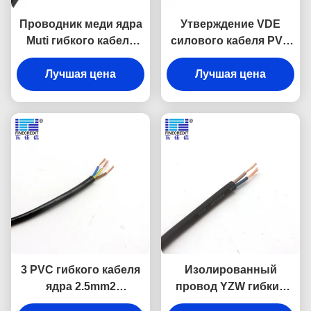
Проводник меди ядра
Утверждение VDE
Muti гибкого кабеля
силового кабеля PVC
H05VVF 0.5-6mm2
H05V2V2-F 2x0.75mm2
промышленный
Лучшая цена
300/500V гибкое
Лучшая цена
3 PVC гибкого кабеля
Изолированный
ядра 2.5mm2
провод YZW гибкий
промышленный
резиновый, кабель