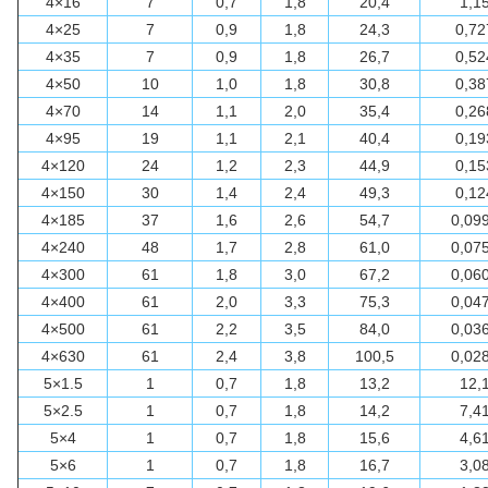
4×16
7
0,7
1,8
20,4
1,1
4×25
7
0,9
1,8
24,3
0,72
4×35
7
0,9
1,8
26,7
0,52
4×50
10
1,0
1,8
30,8
0,38
4×70
14
1,1
2,0
35,4
0,26
4×95
19
1,1
2,1
40,4
0,19
4×120
24
1,2
2,3
44,9
0,15
4×150
30
1,4
2,4
49,3
0,12
4×185
37
1,6
2,6
54,7
0,09
4×240
48
1,7
2,8
61,0
0,07
4×300
61
1,8
3,0
67,2
0,06
4×400
61
2,0
3,3
75,3
0,04
4×500
61
2,2
3,5
84,0
0,03
4×630
61
2,4
3,8
100,5
0,02
5×1.5
1
0,7
1,8
13,2
12,
5×2.5
1
0,7
1,8
14,2
7,4
5×4
1
0,7
1,8
15,6
4,6
5×6
1
0,7
1,8
16,7
3,0