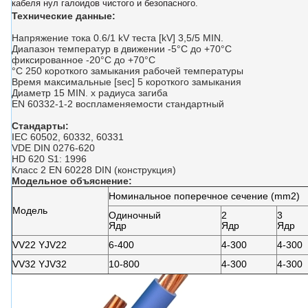
кабеля нул галоидов чистого и безопасного.
Технические данные:
Напряжение тока 0.6/1 kV теста [kV] 3,5/5 MIN.
Диапазон температур в движении -5°C до +70°C
фиксированное -20°C до +70°C
°C 250 короткого замыкания рабочей температуры
Время максимальные [sec] 5 короткого замыкания
Диаметр 15 MIN. x радиуса загиба
EN 60332-1-2 воспламеняемости стандартный
Стандарты:
IEC 60502, 60332, 60331
VDE DIN 0276-620
HD 620 S1: 1996
Класс 2 EN 60228 DIN (конструкция)
Модельное объяснение:
Номинальное поперечное сечение (mm2)
Модель
Одиночный
2
3
Ядр
Ядр
Ядр
VV22 YJV22
6-400
4-300
4-300
VV32 YJV32
10-800
4-300
4-300