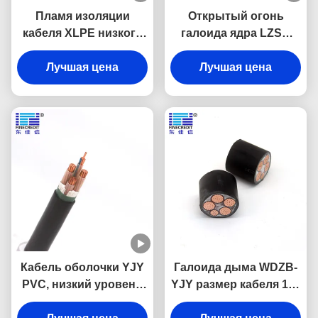
Пламя изоляции
Открытый огонь
кабеля XLPE низкого
галоида ядра LZSH
галоида дыма YJY23
WDZ-YJY N2X2Y 4 -
свободное - retardant
Лучшая цена
retardant проводник
Лучшая цена
Cu кабелей
Кабель оболочки YJY
Галоида дыма WDZB-
PVC, низкий уровень
YJY размер кабеля 1.5-
ядра 95mm2 35mm2
630mm2 низкого