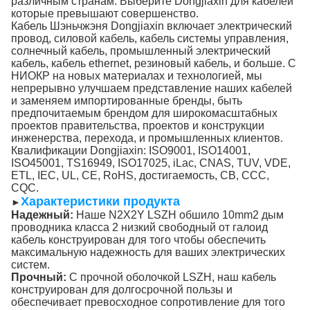
различным странам. Выберите Dongjiaxin для кабелей
которые превышают совершенство.
Кабель Шэньчжэня Dongjiaxin включает электрический
провод, силовой кабель, кабель системы управления,
солнечный кабель, промышленный электрический
кабель, кабель ethernet, резиновый кабель, и больше. С
НИОКР на новых материалах и технологией, мы
непрерывно улучшаем представление наших кабелей
и заменяем импортированные бренды, быть
предпочитаемым брендом для широкомасштабных
проектов правительства, проектов и конструкции
инженерства, перехода, и промышленных клиентов.
Квалификации Dongjiaxin: ISO9001, ISO14001,
ISO45001, TS16949, ISO17025, iLac, CNAS, TUV, VDE,
ETL, IEC, UL, CE, RoHS, достигаемость, CB, CCC,
CQC.
Характеристики продукта
►
Надежный:
Наше N2X2Y LSZH обшило 10mm2 дым
проводника класса 2 низкий свободный от галоид
кабель конструирован для того чтобы обеспечить
максимальную надежность для ваших электрических
систем.
Прочный:
С прочной оболочкой LSZH, наш кабель
конструирован для долгосрочной пользы и
обеспечивает превосходное сопротивление для того