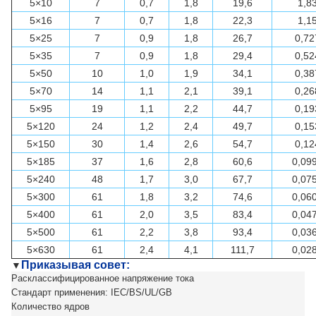
5×10
7
0,7
1,8
19,6
1,8
5×16
7
0,7
1,8
22,3
1,1
5×25
7
0,9
1,8
26,7
0,72
5×35
7
0,9
1,8
29,4
0,52
5×50
10
1,0
1,9
34,1
0,38
5×70
14
1,1
2,1
39,1
0,26
5×95
19
1,1
2,2
44,7
0,19
5×120
24
1,2
2,4
49,7
0,15
5×150
30
1,4
2,6
54,7
0,12
5×185
37
1,6
2,8
60,6
0,09
5×240
48
1,7
3,0
67,7
0,07
5×300
61
1,8
3,2
74,6
0,06
5×400
61
2,0
3,5
83,4
0,04
5×500
61
2,2
3,8
93,4
0,03
5×630
61
2,4
4,1
111,7
0,02
Приказывая совет:
▼
Расклассифицированное напряжение тока
Стандарт применения: IEC/BS/UL/GB
Количество ядров