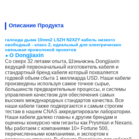
Описание Продукта
галоида дыма 10mm2 LSZH N2X2Y кабель низкого
свободный - класс 2, идеальный для электрических
связывая проволокой проектов
О Dongjiaxin
►
Со сверх 32 летами опыта, Шэньчжэнь Dongjiaxin
ведущий первоначальный изготовитель кабеля и
стандартный бренд кабеля который похваляется
годовой объем сбыта 1 миллиарда USD. Наши кабели
произведены используя самое точное сырье,
большинств предварительные процессы, и системы
управления качеством для обеспечения самых
высоких международных стандартов качества. Все
наши кабели также подвергаются к самым строгим
тестам в нашем CNAS аккредитировали лаборатории.
Наши кабели далеко главны к другим брендам и
оценены конкурсно чем гиганты как Prysmian и Nexans.
Мы работаем с компаниями 10+ Fortune 500,
перечисленными компаниями, и экспортом к