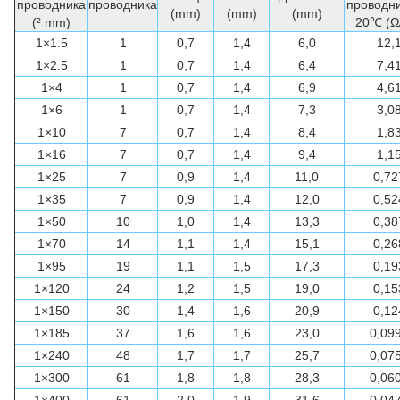
проводника
проводника
проводни
(mm)
(mm)
(mm)
(² mm)
20℃ (Ω
1×1.5
1
0,7
1,4
6,0
12,
1×2.5
1
0,7
1,4
6,4
7,4
1×4
1
0,7
1,4
6,9
4,6
1×6
1
0,7
1,4
7,3
3,0
1×10
7
0,7
1,4
8,4
1,8
1×16
7
0,7
1,4
9,4
1,1
1×25
7
0,9
1,4
11,0
0,72
1×35
7
0,9
1,4
12,0
0,52
1×50
10
1,0
1,4
13,3
0,38
1×70
14
1,1
1,4
15,1
0,26
1×95
19
1,1
1,5
17,3
0,19
1×120
24
1,2
1,5
19,0
0,15
1×150
30
1,4
1,6
20,9
0,12
1×185
37
1,6
1,6
23,0
0,09
1×240
48
1,7
1,7
25,7
0,07
1×300
61
1,8
1,8
28,3
0,06
1×400
61
2,0
1,9
31,6
0,04