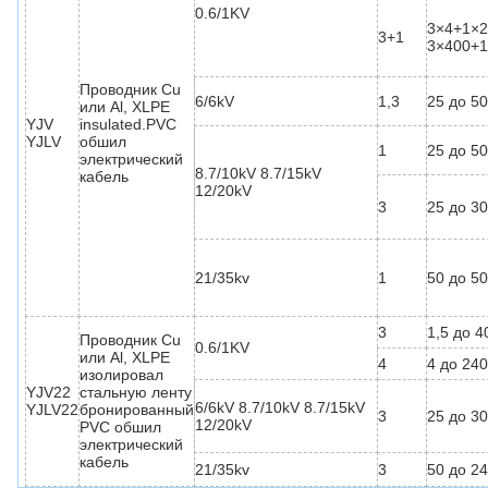
0.6/1KV
3×4+1×2
3+1
3×400+
Проводник Cu
6/6kV
1,3
25 до 5
или Al, XLPE
YJV
insulated.PVC
YJLV
обшил
1
25 до 5
электрический
8.7/10kV 8.7/15kV
кабель
12/20kV
3
25 до 3
21/35kv
1
50 до 5
3
1,5 до 4
Проводник Cu
0.6/1KV
или Al, XLPE
4
4 до 24
изолировал
YJV22
стальную ленту
6/6kV 8.7/10kV 8.7/15kV
YJLV22
бронированный
3
25 до 3
12/20kV
PVC обшил
электрический
кабель
21/35kv
3
50 до 2