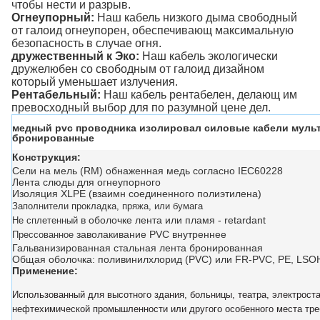
чтобы нести и разрыв.
Огнеупорный:
Наш кабель низкого дыма свободный
от галоид огнеупорен, обеспечивающ максимальную
безопасность в случае огня.
дружественный к Эко:
Наш кабель экологически
дружелюбен со свободным от галоид дизайном
который уменьшает излучения.
Рентабельный:
Наш кабель рентабелен, делающ им
превосходный выбор для по разумной цене дел.
медный pvc проводника изолировал силовые кабели мульт
бронированные
Конструкция:
Сели на мель (RM) обнаженная медь согласно IEC60228
Лента слюды для огнеупорного
Изоляция XLPE (взаимн соединенного полиэтилена)
Заполнители прокладка, пряжа, или бумага
в оболочке лента или пламя - retardant
Не сплетенный
заволакивание PVC внутреннее
Прессованное
Гальванизированная стальная лента бронированная
Общая оболочка: поливинилхлорид (PVC) или FR-PVC, PE, LSO
Применение:
Использованный для высотного здания, больницы, театра, электроста
нефтехимической промышленности или другого особенного места тре