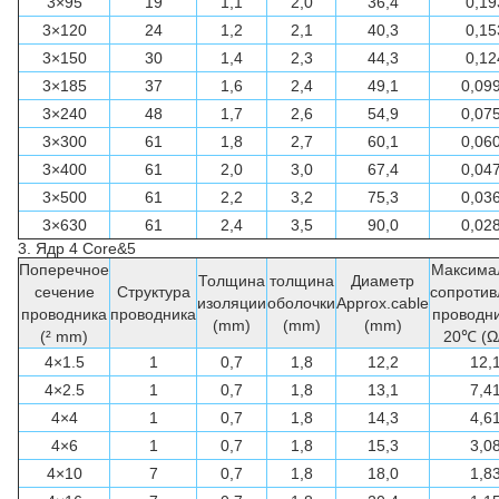
3×95
19
1,1
2,0
36,4
0,19
3×120
24
1,2
2,1
40,3
0,15
3×150
30
1,4
2,3
44,3
0,12
3×185
37
1,6
2,4
49,1
0,09
3×240
48
1,7
2,6
54,9
0,07
3×300
61
1,8
2,7
60,1
0,06
3×400
61
2,0
3,0
67,4
0,04
3×500
61
2,2
3,2
75,3
0,03
3×630
61
2,4
3,5
90,0
0,02
3.
Ядр 4 Core&5
Поперечное
Максима
Толщина
толщина
Диаметр
сечение
Структура
сопротив
изоляции
оболочки
Approx.cable
проводника
проводника
проводни
(mm)
(mm)
(mm)
(² mm)
20℃ (Ω
4×1.5
1
0,7
1,8
12,2
12,
4×2.5
1
0,7
1,8
13,1
7,4
4×4
1
0,7
1,8
14,3
4,6
4×6
1
0,7
1,8
15,3
3,0
4×10
7
0,7
1,8
18,0
1,8