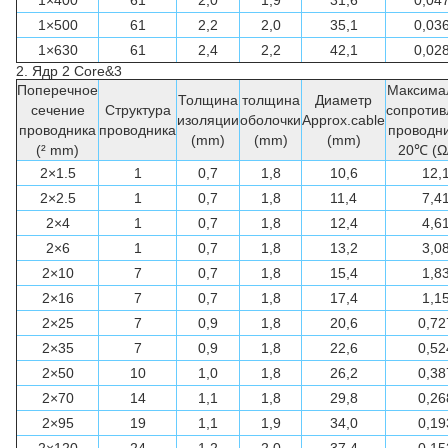
1×500
61
2,2
2,0
35,1
0,03
1×630
61
2,4
2,2
42,1
0,02
2.
Ядр 2 Core&3
Поперечное
Максима
Толщина
толщина
Диаметр
сечение
Структура
сопротив
изоляции
оболочки
Approx.cable
проводника
проводника
проводни
(mm)
(mm)
(mm)
(² mm)
20℃ (Ω
2×1.5
1
0,7
1,8
10,6
12,
2×2.5
1
0,7
1,8
11,4
7,4
2×4
1
0,7
1,8
12,4
4,6
2×6
1
0,7
1,8
13,2
3,0
2×10
7
0,7
1,8
15,4
1,8
2×16
7
0,7
1,8
17,4
1,1
2×25
7
0,9
1,8
20,6
0,72
2×35
7
0,9
1,8
22,6
0,52
2×50
10
1,0
1,8
26,2
0,38
2×70
14
1,1
1,8
29,8
0,26
2×95
19
1,1
1,9
34,0
0,19
2×120
24
1,2
2,0
37,4
0,15