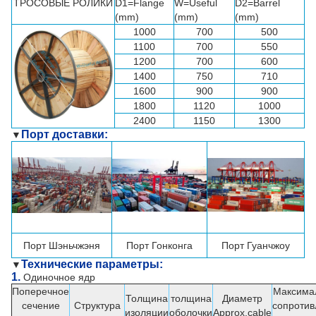
ТРОСОВЫЕ РОЛИКИ
D1=Flange
W=Useful
D2=Barrel
(mm)
(mm)
(mm)
1000
700
500
1100
700
550
1200
700
600
1400
750
710
1600
900
900
1800
1120
1000
2400
1150
1300
Порт доставки:
▼
Порт
Шэньчжэня
Порт Гонконга
Порт Гуанчжоу
Технические параметры:
▼
1.
Одиночное ядр
Поперечное
Максима
Толщина
толщина
Диаметр
сечение
Структура
сопротив
изоляции
оболочки
Approx.cable