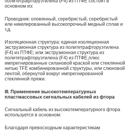
политетрафторуэтилена (F4) из ПТФЕ состоит в
основном из:
Проводник: оловянный, серебристый, серебристый
или никелированный высокопрочный медный сплав и
т.д.
Изоляционная структура: единая изоляционная
экструзионная структура из политетрафторуэтилена
(F4) из ПТФЕ; или экструзионная структура из
политетрафторуэтилена (F4) из ПТФЕ,плюс
импрегнированные силановой краской или стеклянной
нитью TFE комбинированной структуры, или слюновой
лентой, обернутой вокруг импрегнированной
стеклянной пряжи.
III. Применение высокотемпературных
пластмассовых сигнальных кабелей из фтора
Сигнальный кабель из высокотемпературного фтора
используется в основном:
Благодаря превосходным характеристикам