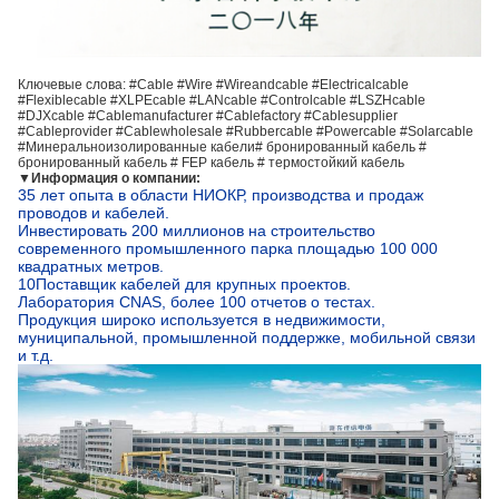
Ключевые слова: #Cable #Wire #Wireandcable #Electricalcable
#Flexiblecable #XLPEcable #LANcable #Controlcable #LSZHcable
#DJXcable #Cablemanufacturer #Cablefactory #Cablesupplier
#Cableprovider #Cablewholesale #Rubbercable #Powercable #Solarcable
#
Минеральноизолированные кабели
# бронированный кабель #
бронированный кабель # FEP кабель # термостойкий кабель
▼
Информация о компании:
35 лет опыта в области НИОКР, производства и продаж
проводов и кабелей.
Инвестировать 200 миллионов на строительство
современного промышленного парка площадью 100 000
квадратных метров.
10Поставщик кабелей для крупных проектов.
Лаборатория CNAS, более 100 отчетов о тестах.
Продукция широко используется в недвижимости,
муниципальной, промышленной поддержке, мобильной связи
и т.д.