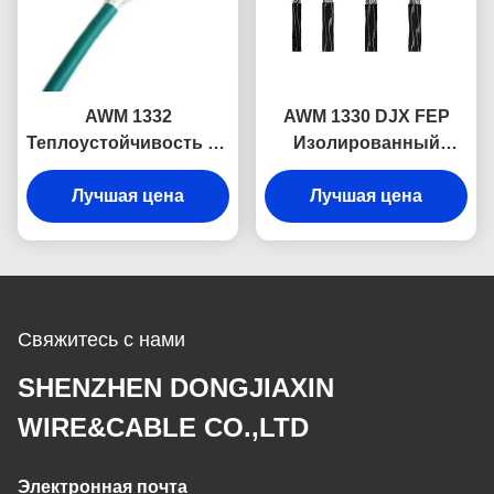
AWM 1332
AWM 1330 DJX FEP
Теплоустойчивость до
Изолированный
200 градусов по
кабель
Цельсию DJX FEP
Лучшая цена
Термостойкость до
Лучшая цена
Тефлон
200 градусов по
изоляционный кабель
Цельсию 600В
300 В
фторпластиковый
провод
Свяжитесь с нами
SHENZHEN DONGJIAXIN
WIRE&CABLE CO.,LTD
Электронная почта