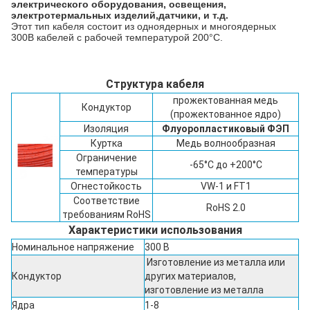
электрического оборудования, освещения,
электротермальных изделий,датчики, и т.д.
Этот тип кабеля состоит из одноядерных и многоядерных
300В кабелей с рабочей температурой 200°C.
Структура кабеля
прожектованная медь
Кондуктор
(прожектованное ядро)
Изоляция
Флуоропластиковый ФЭП
Куртка
Медь волнообразная
Ограничение
-65°C до +200°C
температуры
Огнестойкость
VW-1 и FT1
Соответствие
RoHS 2.0
требованиям RoHS
Характеристики использования
Номинальное напряжение
300 В
Изготовление из металла или
Кондуктор
других материалов,
изготовление из металла
Ядра
1-8