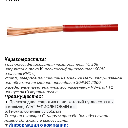
Характеристика:
)
расклассифицированная температура: °C 105
напряжение тока
b)
расклассифицированное: 600V
изоляция PVC
c)
kcmil
d)
твердое или садить на мель на мель, залуживанное
или обнаженное медное проводника 30AWG-2000
определение температуры воспламенения VW-1 & FT1
пропусков
e)
вертикальное
Преимущество:
a.
Превосходное сопротивление, который нужно смазать,
corrosives, УЛЬТРАФИОЛЕТОВЫЙ etc.
b. Гибкий, conviniently собрать
Толщина изоляции C. Формы провода для обеспечения
легкие обнажать и вырезывания
Информация о компании:
▼