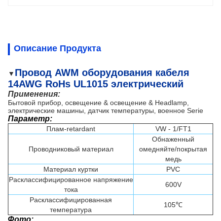
Описание Продукта
Провод AWM оборудования кабеля
▼
14AWG RoHs UL1015 электрический
Применения:
Бытовой прибор, освещение & освещение & Headlamp,
электрические машины, датчик температуры, военное Serie
Параметр:
Плам-retardant
VW - 1/FT1
Обнаженный
Проводниковый материал
омедняйте/покрытая
медь
Материал куртки
PVC
Расклассифицированное напряжение
600V
тока
Расклассифицированная
105℃
температура
Фото: