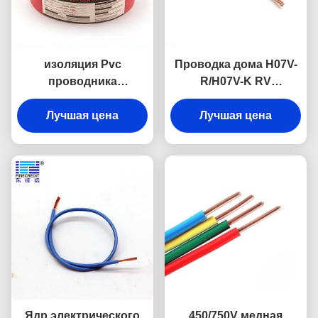
изоляция Pvc
Проводка дома H07V-
проводника
R/H07V-K RV
электрического
электрическая, 1,5 к
кабеля домочадца 2.5-
Лучшая цена
гибкому проводу
Лучшая цена
10mm2 H07V-K медная
соединения 185mm2
Ядр электрического
450/750V медная