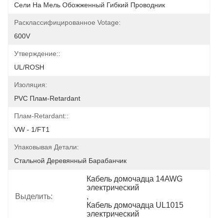
Сели На Мель Обожженный Гибкий Проводник
Расклассифицированное Votage:
600V
Утверждение::
UL/ROSH
Изоляция:
PVC Плам-Retardant
Плам-Retardant::
VW - 1/FT1
Упаковывая Детали:
Стальной Деревянный Барабанчик
Кабель домочадца 14AWG 
электрический
Выделить:
, 
Кабель домочадца UL1015 
электрический