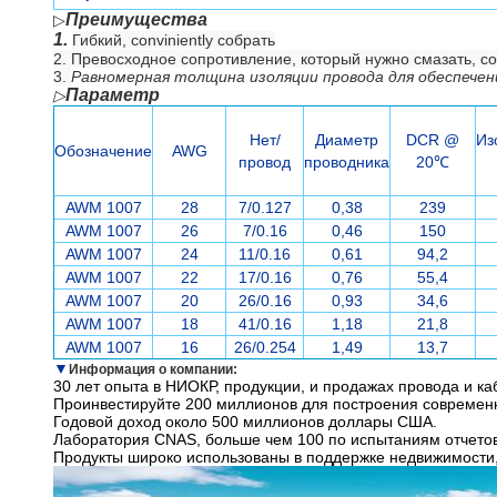
Преимущества
▷
1.
Гибкий, conviniently собрать
2. Превосходное сопротивление, который нужно смазать,
3.
Равномерная толщина изоляции провода для обеспечен
Параметр
▷
Нет/
Диаметр
DCR @
Из
Обозначение
AWG
провод
проводника
20℃
AWM 1007
28
7/0.127
0,38
239
AWM 1007
26
7/0.16
0,46
150
AWM 1007
24
11/0.16
0,61
94,2
AWM 1007
22
17/0.16
0,76
55,4
AWM 1007
20
26/0.16
0,93
34,6
AWM 1007
18
41/0.16
1,18
21,8
AWM 1007
16
26/0.254
1,49
13,7
▼
Информация о компании:
30 лет опыта в НИОКР, продукции, и продажах провода и ка
Проинвестируйте 200 миллионов для построения современн
Годовой доход около 500 миллионов доллары США.
Лаборатория CNAS, больше чем 100 по испытаниям отчетов
Продукты широко использованы в поддержке недвижимости