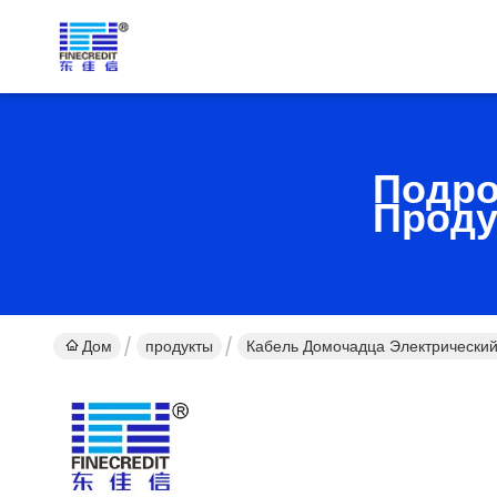
Подро
Проду
Дом
продукты
Кабель Домочадца Электрически