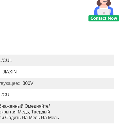
L/CUL
:
JIAXIN
твующее::
300V
L/CUL
бнаженный Омедняйте/
окрытая Медь, Твердый 
ли Садить На Мель На Мель