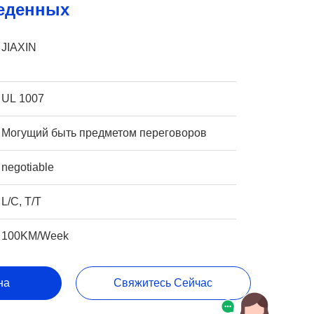
еденных
JIAXIN
UL 1007
Могущий быть предметом переговоров
negotiable
L/C, T/T
100KM/Week
на
Свяжитесь Сейчас