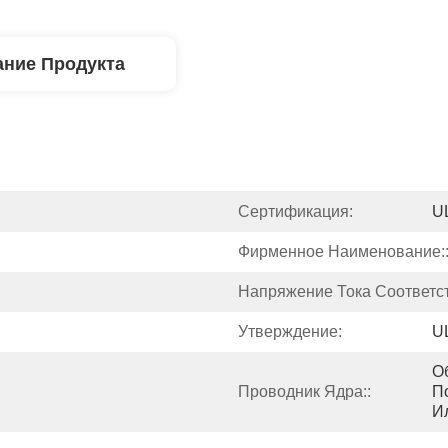
ние Продукта
Сертификация:
U
Фирменное Наименование:
Напряжение Тока Соответс
Утверждение:
U
О
Проводник Ядра::
П
И