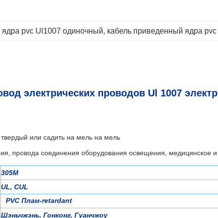
 ядра pvc Ul1007 одиночный
, 
кабель приведенный ядра pvc
овод электрических проводов Ul 1007 элект
твердый или садить на мель на мель
ия, провода соединения оборудования освещения, медицинское и
305M
UL, CUL
PVC Плам-retardant
Шэньчжэнь, Гонконг, Гуанчжоу