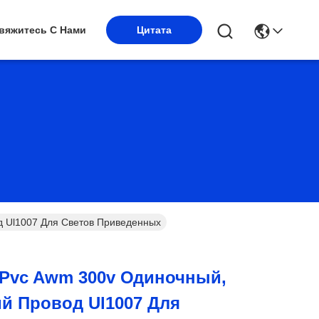
вяжитесь С Нами
Цитата
д Ul1007 Для Светов Приведенных
 Pvc Awm 300v Одиночный,
й Провод Ul1007 Для