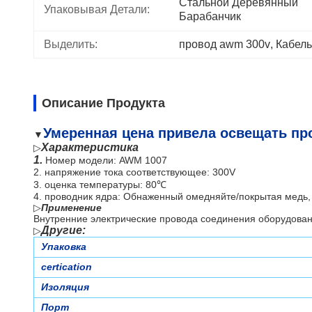
Стальной Деревянный 
Упаковывая Детали:
Барабанчик
Выделить:
провод awm 300v
, 
Кабель
Описание Продукта
Умеренная цена привела освещать пр
▼
Характеристика
▷
1.
Номер модели: AWM 1007
2.
напряжение тока соответствующее: 300V
3.
оценка температуры: 80℃
4.
проводник ядра: Обнаженный омедняйте/покрытая медь, 
▷
Применение
Внутренние электрические провода соединения оборудован
Другие
:
▷
Упаковка
certication
Изоляция
Порт